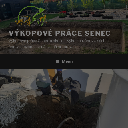
Prejsť
na
obsah
VÝKOPOVÉ PRÁCE SENEC
Výkopové práce Senec a okolie – výkop bazénov a šácht,
úprava pozemkov, nákladná preprava…
Menu