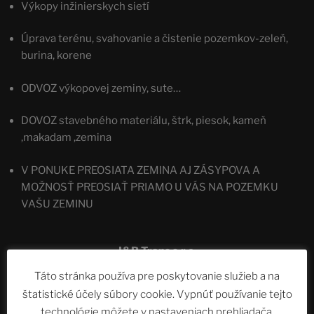
Výkopy inžinierskych sietí
Úprava terénu, svahovanie a čistenie pozemkov-zeleň,
burina, korene
ODVOZ výkopovej zeminy, sute…
DOVOZ stavebného materiálu, štrk, piesok, kameň
,makadam ,zemina
V PONUKE PREOSIATA ZEMINA AJ ZÁSYPOVA A
MOŽNOSŤ PREOSIAŤ PRIAMO U VÁS NA POZEMKU
VAŠU ZEMINU
J&B Trans s.r.o.
Táto stránka používa pre poskytovanie služieb a na
štatistické účely súbory cookie. Vypnúť používanie tejto
technológie môžete v nastaveniach prehliadača.